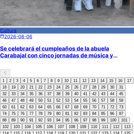
Cultura
2026-08-06
Se celebrará el cumpleaños de la abuela
Carabajal con cinco jornadas de música y
gastronomía en “Lo de Naranja”
1
2
3
4
5
6
7
8
9
10
11
12
13
14
15
16
17
18
19
20
21
22
23
24
25
26
27
28
29
30
31
32
33
34
35
36
37
38
39
40
41
42
43
44
45
46
47
48
49
50
51
52
53
54
55
56
57
58
59
60
61
62
63
64
65
66
67
68
69
70
71
72
73
74
75
76
77
78
79
80
81
82
83
84
85
86
87
88
89
90
91
92
93
94
95
96
97
98
99
100
101
102
103
104
105
106
107
108
109
110
111
112
113
114
115
116
117
118
119
120
121
122
123
124
125